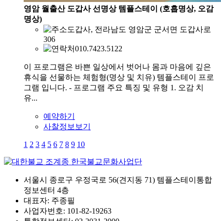
영암 월출산 도갑사 선명상 템플스테이 (호흡명상, 오감
명상)
도갑사, 전라남도 영암군 군서면 도갑사로
306
010.7423.5122
이 프로그램은 바쁜 일상에서 벗어나 몸과 마음에 깊은
휴식을 선물하는 체험형(명상 및 치유) 템플스테이 프로
그램 입니다. - 프로그램 주요 특징 및 유형 1. 오감 치
유...
예약하기
사찰정보보기
1
2
3
4
5
6
7
8
9
10
서울시 종로구 우정국로 56(견지동 71) 템플스테이통합
정보센터 4층
대표자: 주종필
사업자번호: 101-82-19263